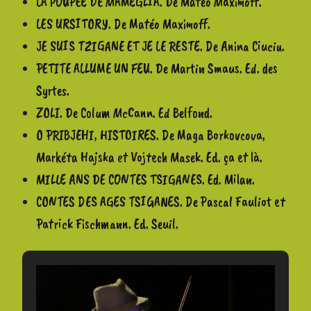
LA POUPEE DE MAMEGLIA. De Matéo Maximoff.
LES URSITORY. De Matéo Maximoff.
JE SUIS TZIGANE ET JE LE RESTE. De Anina Ciuciu.
PETITE ALLUME UN FEU. De Martin Smaus. Ed. des
Syrtes.
ZOLI. De Colum McCann. Ed Belfond.
O PRIBJEHI, HISTOIRES. De Maga Borkovcova,
Markéta Hajska et Vojtech Masek. Ed. ça et là.
MILLE ANS DE CONTES TSIGANES. Ed. Milan.
CONTES DES AGES TSIGANES. De Pascal Fauliot et
Patrick Fischmann. Ed. Seuil.