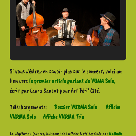
Si vous désirez en savoir plus sur le concert, voici un
lien vers
le premier article parlant de VUMA Solo,
écrit par Laura Sansot pour Art Péri’ Cité.
Téléchargements:
Dossier VURMA Solo
Affiche
VURMA Solo
Affiche VURMA Trio
La végétation (arbres, buissons) de l’affiche à été dessinée par
Nathalie