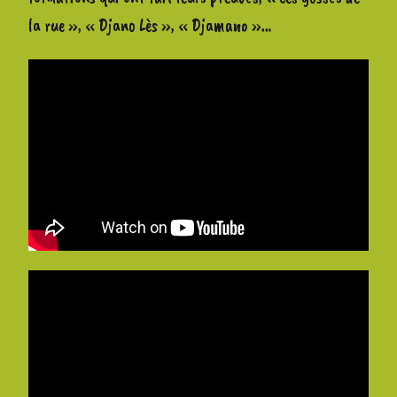
la rue », « Djano Lès », « Djamano »…