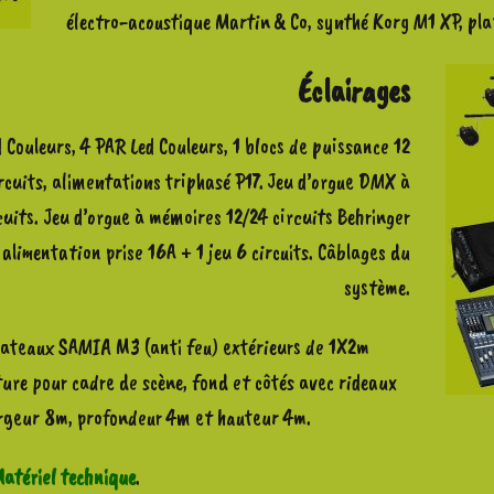
électro-acoustique Martin & Co, synthé Korg M1 XP, pla
Éclairages
d Couleurs, 4 PAR Led Couleurs, 1 blocs de puissance 12
ircuits, alimentations triphasé P17. Jeu d’orgue DMX à
its. Jeu d’orgue à mémoires 12/24 circuits Behringer
, alimentation prise 16A + 1 jeu 6 circuits. Câblages du
système.
lateaux SAMIA M3 (anti feu) extérieurs de 1X2m
ture pour cadre de scène, fond et côtés avec rideaux
argeur 8m, profondeur 4m et hauteur 4m.
atériel technique
.