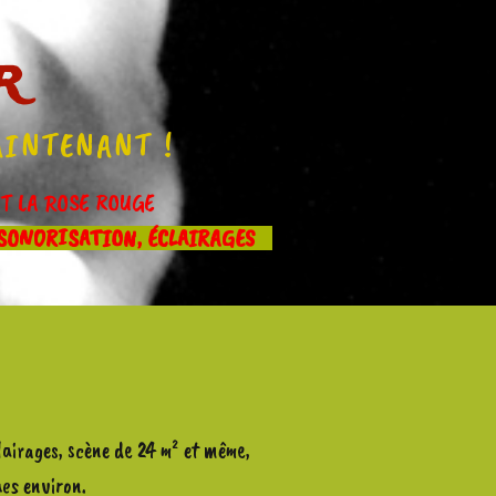
r
AINTENANT !
IT LA ROSE ROUGE
SONORISATION, ÉCLAIRAGES
lairages, scène de 24 m² et même,
es environ.