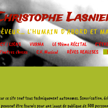
Christophe Lasnie
ÊVEUR… L'HUMAIN D'ABORD ET M
CT / LIENS
VURMA
LE 10ème RÉCITAL
C’ÉTA
Aller
D’autres choses
C.V. Musical
RÊVES REALISES
au
contenu
principal
sur ce site sont tous techniquement autonomes. Sonorisation, éc
 peuvent être fournis pour une jauge de publique de 500 personn