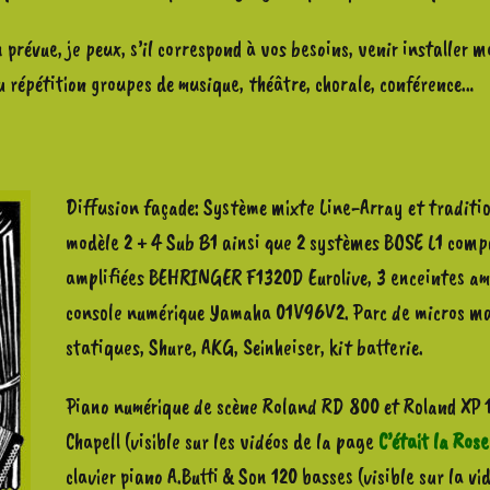
prévue, je peux, s’il correspond à vos besoins, venir installer m
 répétition groupes de musique, théâtre, chorale, conférence…
Diffusion façade: Système mixte Line-Array et traditi
modèle 2 + 4 Sub B1 ainsi que 2 systèmes BOSE L1 compa
amplifiées BEHRINGER F1320D Eurolive, 3 enceintes am
console numérique Yamaha 01V96V2. Parc de micros mai
statiques, Shure, AKG, Seinheiser, kit batterie.
Piano numérique de scène Roland RD 800 et Roland XP
Chapell (visible sur les vidéos de la page
C’était la Ros
clavier piano A.Butti & Son 120 basses (visible sur la vi