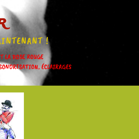
r
AINTENANT !
IT LA ROSE ROUGE
SONORISATION, ÉCLAIRAGES