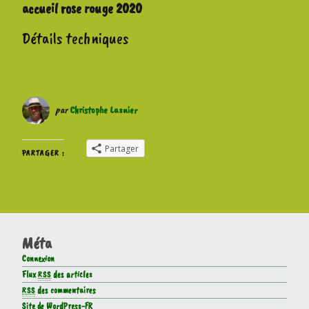
accueil rose rouge 2020
Détails techniques
par
Christophe Lasnier
Partager
PARTAGER :
Méta
Connexion
Flux
RSS
des articles
RSS
des commentaires
Site de WordPress-FR