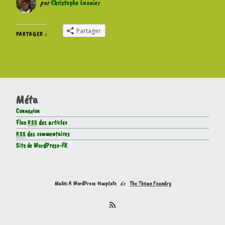
par
Christophe Lasnier
Partager
PARTAGER :
Méta
Connexion
Flux
RSS
des articles
RSS
des commentaires
Site de WordPress-FR
Make: A WordPress template
de
The Theme Foundry
R
S
S