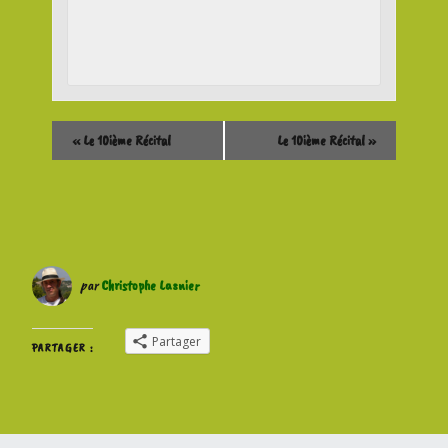
«
Le 10ième Récital
Le 10ième Récital
»
par
Christophe Lasnier
Partager
PARTAGER :