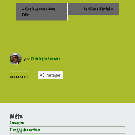
«
Quelque chose dans
Le 10ième Récital
»
l’Air
par
Christophe Lasnier
Partager
PARTAGER :
Méta
Connexion
Flux
RSS
des articles