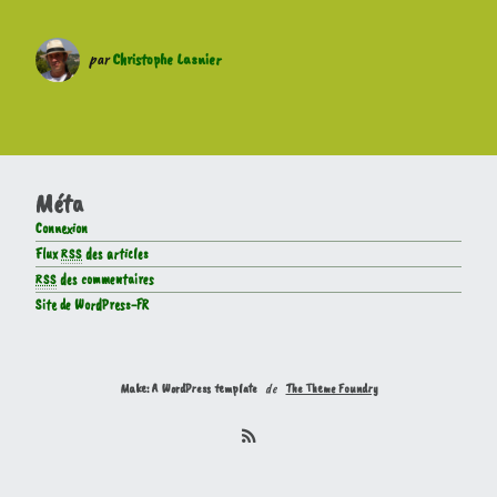
par
Christophe Lasnier
Méta
Connexion
Flux
RSS
des articles
RSS
des commentaires
Site de WordPress-FR
Make: A WordPress template
de
The Theme Foundry
R
S
S