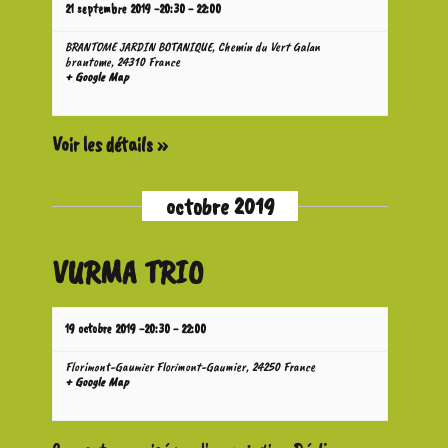
É
21 septembre 2019 -20:30
-
22:00
BRANTOME JARDIN BOTANIQUE,
Chemin du Vert Galan
v
brantome
,
24310
France
+ Google Map
è
Voir les détails »
n
octobre 2019
e
m
VURMA TRIO
e
19 octobre 2019 -20:30
-
22:00
n
Florimont-Gaumier
Florimont-Gaumier
,
24250
France
+ Google Map
t