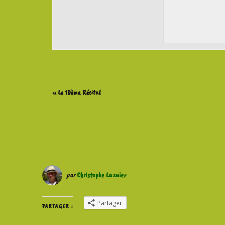
«
Le 10ème Récital
par
Christophe Lasnier
Partager
PARTAGER :