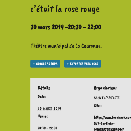
c’était la rose rouge
30 mars 2019 -20:30
-
22:00
Théâtre municipal de La Couronne.
+ GOOGLE AGENDA
+ EXPORTER VERS ICAL
Détails
Organisateur
Date:
SALUT L’ARTISTE
Site :
30 MARS 2019
Heure :
https://www.facebook.co
LUT-Lartiste-
20:30 - 22:00
1410865755880709/?