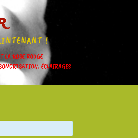
r
AINTENANT !
IT LA ROSE ROUGE
SONORISATION, ÉCLAIRAGES