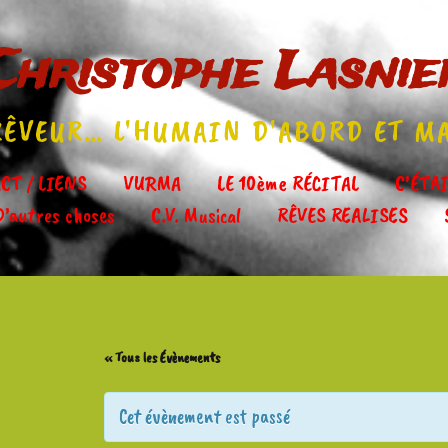
Christophe Lasnie
ÊVEUR… L'HUMAIN D'ABORD ET M
CT / LIENS
VURMA
LE 10ème RÉCITAL
C’ÉTA
Aller
D’autres choses
C.V. Musical
RÊVES REALISES
au
contenu
principal
« Tous les Évènements
Cet évènement est passé