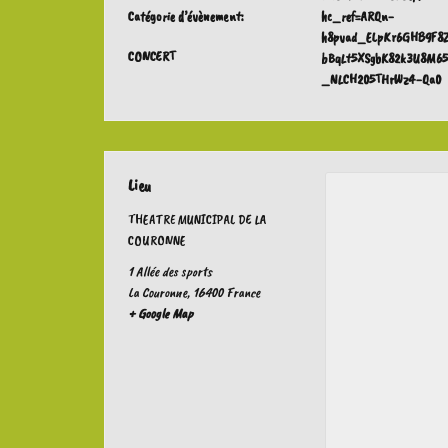
Catégorie d’évènement:
hc_ref=ARQn-
h8pvad_ELpKr6GHB9F8
CONCERT
bBqLt5XSgbK82k3U8M65
_NLCH205THrWz4-Qa0
Lieu
THEATRE MUNICIPAL DE LA
COURONNE
1 Allée des sports
La Couronne
,
16400
France
+ Google Map